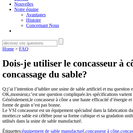
Nouvelles
Notre équipe
Avantages
Histoire
Concernant Nous
Home
>
FAQ
Dois-je utiliser le concasseur à
concassage du sable?
Q:j’ai l’intention d’tablier une usine de sable artificiel et ma question
OK,monsieur,c’est une question compliquée.les spécifications varient d’
Généralement,le concasseur à cône a une haute efficacité d’énergie et c
forme de grain n’est pas bonne.
Le VSI concasseur est un équipement spécialisé dans la fabrication du 
mortier.ce sable est célèbre pour sa forme cubique et sa gradation uni
utilisés dans la usine de sable manufacturé.
Étiquettes:
équipement de sable manufacturé
,
concasseur à cône
,
concas