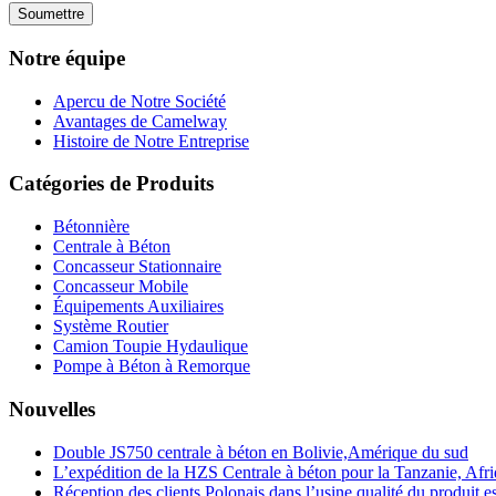
Notre équipe
Apercu de Notre Société
Avantages de Camelway
Histoire de Notre Entreprise
Catégories de Produits
Bétonnière
Centrale à Béton
Concasseur Stationnaire
Concasseur Mobile
Équipements Auxiliaires
Système Routier
Camion Toupie Hydaulique
Pompe à Béton à Remorque
Nouvelles
Double JS750 centrale à béton en Bolivie,Amérique du sud
L’expédition de la HZS Centrale à béton pour la Tanzanie, Afr
Réception des clients Polonais dans l’usine,qualité du produit e