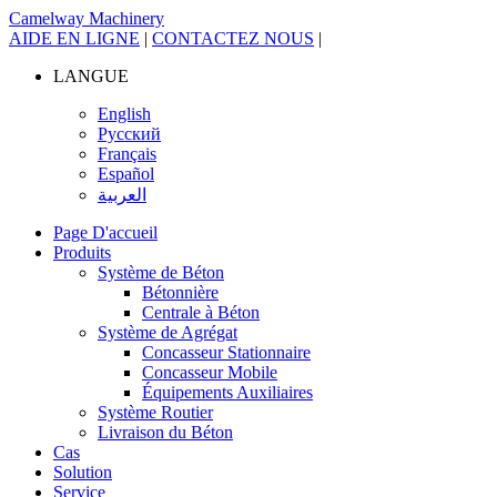
Camelway Machinery
AIDE EN LIGNE
|
CONTACTEZ NOUS
|
LANGUE
English
Русский
Français
Español
العربية
Page D'accueil
Produits
Système de Béton
Bétonnière
Centrale à Béton
Système de Agrégat
Concasseur Stationnaire
Concasseur Mobile
Équipements Auxiliaires
Système Routier
Livraison du Béton
Cas
Solution
Service