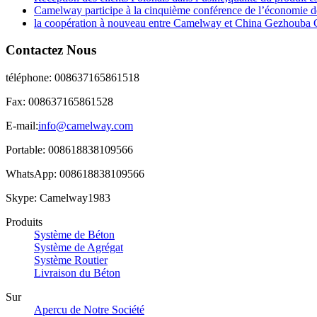
Camelway participe à la cinquième conférence de l’économie de
la coopération à nouveau entre Camelway et China Gezhouba 
Contactez Nous
téléphone: 008637165861518
Fax: 008637165861528
E-mail:
info@camelway.com
Portable: 008618838109566
WhatsApp: 008618838109566
Skype: Camelway1983
Produits
Système de Béton
Système de Agrégat
Système Routier
Livraison du Béton
Sur
Apercu de Notre Société