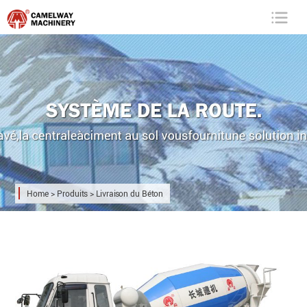
Camelway
Machinery
Home
>
Produits
>
Livraison du Béton