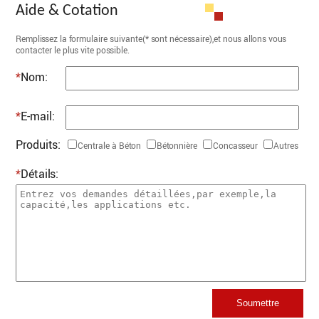
production:300 Ton/ h Application:projet
Aide & Cotation
routier...
Remplissez la formulaire suivante(* sont nécessaire),et nous allons vous
contacter le plus vite possible.
*
Nom:
afficher plus+
*
E-mail:
Produits:
Centrale à Béton
Bétonnière
Concasseur
Autres
*
Détails: