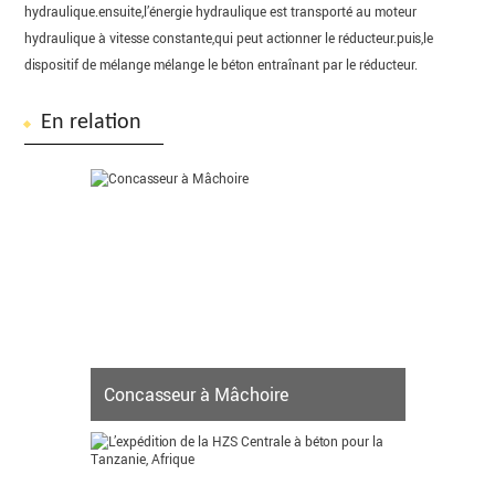
hydraulique.ensuite,l’énergie hydraulique est transporté au moteur
hydraulique à vitesse constante,qui peut actionner le réducteur.puis,le
dispositif de mélange mélange le béton entraînant par le réducteur.
En relation
Concasseur à Mâchoire
Le concasseur à mâchoire mobile à roue est
équipé d’un concasseur à mâchoire,celui-ci
exerce une pression sur le béton, le béton
bitumineux et les roches naturelles pour les