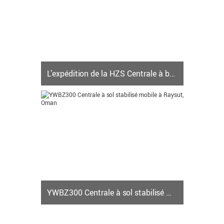
concasser....
afficher plus+
L’expédition de la HZS Centrale à béton pour la Tanzanie, Afrique
À la fin du octobre,une autre Camelway HZS 35
Centrale à béton s’est terminé sa chargement et
prêt pour être délivré en Tanzanie du port de
Qingdao....
afficher plus+
YWBZ300 Centrale à sol stabilisé mobile à Raysut, Oman
Date de construction:28/4/2017
Coordonnée:Raysut, Oman Capacité de