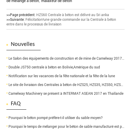
de mélange à béton
,
malaxeur de béton
>>Page précédent:
HZS60 Centrale à béton est délivré au Sri anka
>>Suivante:
Félicitation!une grande commande sur la Centrale à béton
entre dans le processus de livraison
Nouvelles
Le Salon des équipements de construction et de mine de Camelway 2017, en Chine
Double JS750 centrale à béton en Bolivie,Amérique du sud
Notification sur les vacances de la fête nationale et la fête de la lune
Le site de livraison des Centrales à béton de HZS25, HZS35, HZS50, HZS60 de Camelway
Camelway Machinery se présent à INTERMAT ASEAN 2017 en Thaïlande
FAQ
Pourquoi le béton pompé préfère-t-il utiliser du sable moyen?
Pourquoi le temps de mélanger pour le béton de sable manufacturé est plus long?