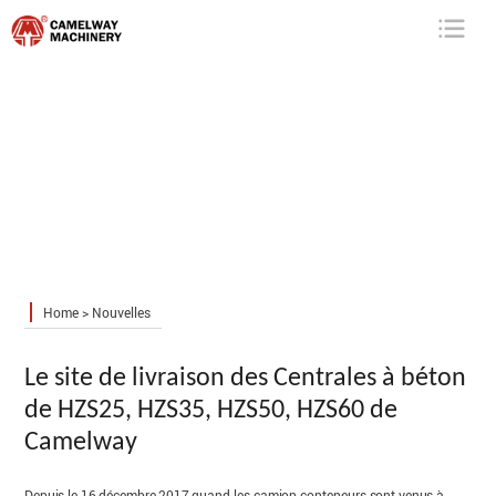
Camelway
Machinery
Home
>
Nouvelles
Le site de livraison des Centrales à béton
de HZS25, HZS35, HZS50, HZS60 de
Camelway
Depuis le 16,décembre,2017,quand les camion-conteneurs sont venus à