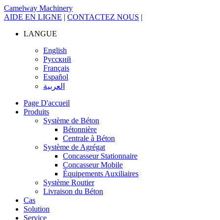
Camelway Machinery
AIDE EN LIGNE
|
CONTACTEZ NOUS
|
LANGUE
English
Русский
Français
Español
العربية
Page D'accueil
Produits
Système de Béton
Bétonnière
Centrale à Béton
Système de Agrégat
Concasseur Stationnaire
Concasseur Mobile
Équipements Auxiliaires
Système Routier
Livraison du Béton
Cas
Solution
Service