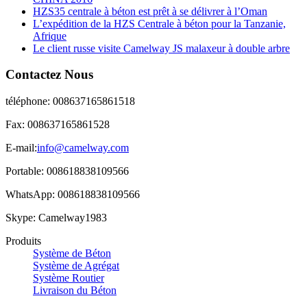
HZS35 centrale à béton est prêt à se délivrer à l’Oman
L’expédition de la HZS Centrale à béton pour la Tanzanie,
Afrique
Le client russe visite Camelway JS malaxeur à double arbre
Contactez Nous
téléphone: 008637165861518
Fax: 008637165861528
E-mail:
info@camelway.com
Portable: 008618838109566
WhatsApp: 008618838109566
Skype: Camelway1983
Produits
Système de Béton
Système de Agrégat
Système Routier
Livraison du Béton