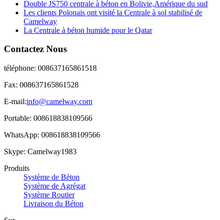
Double JS750 centrale à béton en Bolivie,Amérique du sud
Les clients Polonais ont visité la Centrale à sol stabilisé de
Camelway
La Centrale à béton humide pour le Qatar
Contactez Nous
téléphone: 008637165861518
Fax: 008637165861528
E-mail:
info@camelway.com
Portable: 008618838109566
WhatsApp: 008618838109566
Skype: Camelway1983
Produits
Système de Béton
Système de Agrégat
Système Routier
Livraison du Béton