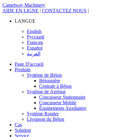
Camelway Machinery
AIDE EN LIGNE
|
CONTACTEZ NOUS
|
LANGUE
English
Русский
Français
Español
العربية
Page D'accueil
Produits
Système de Béton
Bétonnière
Centrale à Béton
Système de Agrégat
Concasseur Stationnaire
Concasseur Mobile
Équipements Auxiliaires
Système Routier
Livraison du Béton
Cas
Solution
Service