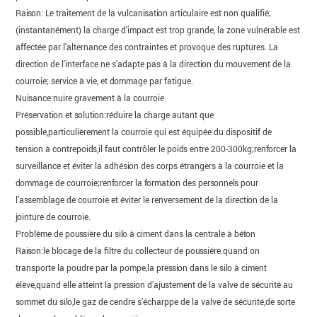
Raison: Le traitement de la vulcanisation articulaire est non qualifié;
(instantanément) la charge d'impact est trop grande, la zone vulnérable est
affectée par l'alternance des contraintes et provoque des ruptures. La
direction de l'interface ne s'adapte pas à la direction du mouvement de la
courroie; service à vie, et dommage par fatigue.
Nuisance:nuire gravement à la courroie
Préservation et solution:réduire la charge autant que
possible,particulièrement la courroie qui est équipée du dispositif de
tension à contrepoids,il faut contrôler le poids entre 200-300kg;renforcer la
surveillance et éviter la adhésion des corps étrangers à la courroie et la
dommage de courroie;renforcer la formation des personnels pour
l’assemblage de courroie et éviter le renversement de la direction de la
jointure de courroie.
Problème de poussière du silo à ciment dans la centrale à béton
Raison:le blocage de la filtre du collecteur de poussière.quand on
transporte la poudre par la pompe,la pression dans le silo à ciment
élève,quand elle atteint la pression d’ajustement de la valve de sécurité au
sommet du silo,le gaz de cendre s’écharppe de la valve de sécurité,de sorte