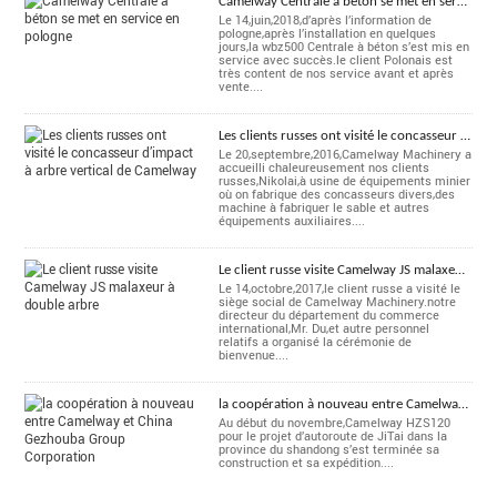
Camelway Centrale à béton se met en service en pologne
Le 14,juin,2018,d’après l’information de
pologne,après l’installation en quelques
jours,la wbz500 Centrale à béton s’est mis en
service avec succès.le client Polonais est
très content de nos service avant et après
vente....
Les clients russes ont visité le concasseur d’impact à arbre vertical de Camelway
Le 20,septembre,2016,Camelway Machinery a
accueilli chaleureusement nos clients
russes,Nikolai,à usine de équipements minier
où on fabrique des concasseurs divers,des
machine à fabriquer le sable et autres
équipements auxiliaires....
Le client russe visite Camelway JS malaxeur à double arbre
Le 14,octobre,2017,le client russe a visité le
siège social de Camelway Machinery.notre
directeur du département du commerce
international,Mr. Du,et autre personnel
relatifs a organisé la cérémonie de
bienvenue....
la coopération à nouveau entre Camelway et China Gezhouba Group Corporation
Au début du novembre,Camelway HZS120
pour le projet d’autoroute de JiTai dans la
province du shandong s’est terminée sa
construction et sa expédition....