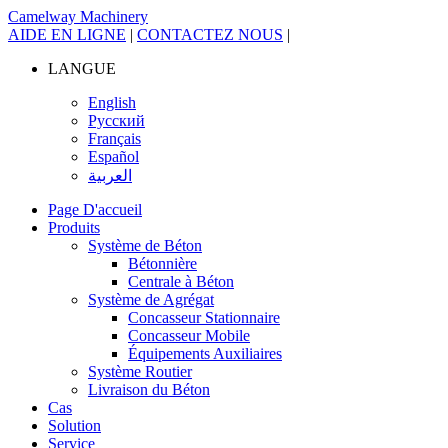
Camelway Machinery
AIDE EN LIGNE
|
CONTACTEZ NOUS
|
LANGUE
English
Русский
Français
Español
العربية
Page D'accueil
Produits
Système de Béton
Bétonnière
Centrale à Béton
Système de Agrégat
Concasseur Stationnaire
Concasseur Mobile
Équipements Auxiliaires
Système Routier
Livraison du Béton
Cas
Solution
Service