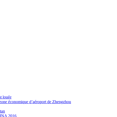
st louée
 zone économique d’aéroport de Zhengzhou
tan
HINA 2016