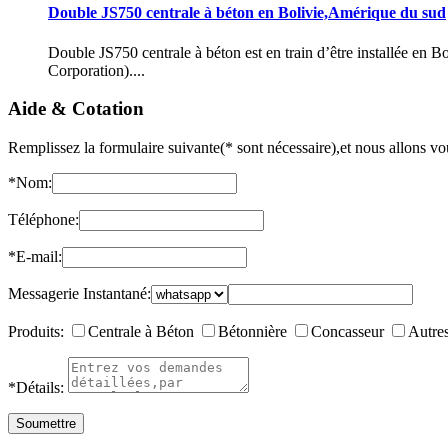
Double JS750 centrale à béton en Bolivie,Amérique du sud
Double JS750 centrale à béton est en train d’être installée en
Corporation)....
Aide & Cotation
Remplissez la formulaire suivante(* sont nécessaire),et nous allons vou
*
Nom:
Téléphone:
*
E-mail:
Messagerie Instantané:
Produits:
Centrale à Béton
Bétonnière
Concasseur
Autre
*
Détails: