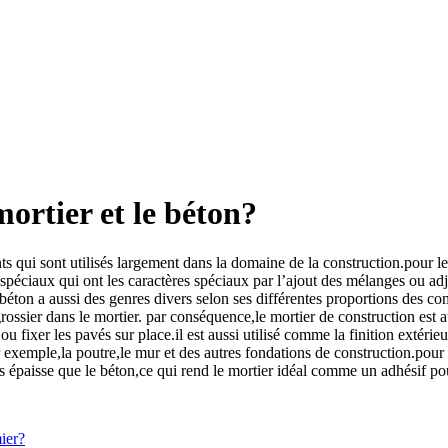
mortier et le béton?
s qui sont utilisés largement dans la domaine de la construction.pour les
 spéciaux qui ont les caractères spéciaux par l’ajout des mélanges ou adju
e béton a aussi des genres divers selon ses différentes proportions des co
 grossier dans le mortier. par conséquence,le mortier de construction est 
u fixer les pavés sur place.il est aussi utilisé comme la finition extérie
par exemple,la poutre,le mur et des autres fondations de construction.pou
s épaisse que le béton,ce qui rend le mortier idéal comme un adhésif po
ier?