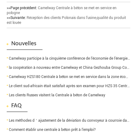
>>Page précédent:
Camelway Centrale à béton se met en service en
pologne
>>Suivante:
Réception des clients Polonais dans l’usine,qualité du produit
est louée
Nouvelles
Camelway participe à la cinquième conférence de l’économie de l’énergie de ciment et de l’échange de
la coopération à nouveau entre Camelway et China Gezhouba Group Corporation
Camelway HZS180 Centrale à béton se met en service dans la zone économique d’aéroport de Zhengzhou
Le client sud-africain était satisfait après son examen pour HZS 35 Centrale à béton
Les clients Russes visitent la Centrale à béton de Camelway
FAQ
Les méthodes d＇ajustement de la déviation du convoyeur à courroie dans une centrale à béton
Comment établir une centrale à béton prêt à l’emploi?